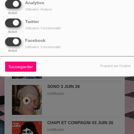
Analytics
Utilisation: Analyse
Activé
CHAPI ET COMPAGNI 23 JUIN 26
Twitter
rediffusion
Utilisation: Fonctionnalité
Activé
Facebook
Utilisation: Fonctionnalité
HEURE DU TECNO 4 JUIN 26
Activé
rediffusion
Propulsé par Orejime
Sauvegarder
SONO 3 JUIN 26
rediffusion
CHAPI ET COMPAGNI 03 JUIN 26
rediffusion