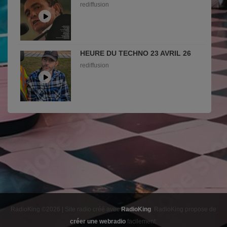
rediffusion
HEURE DU TECHNO 23 AVRIL 26
rediffusion
RadioKing ©2026 | Site radio créé avec
RadioKing
. RadioKing propose de
créer une webradio
facilement.