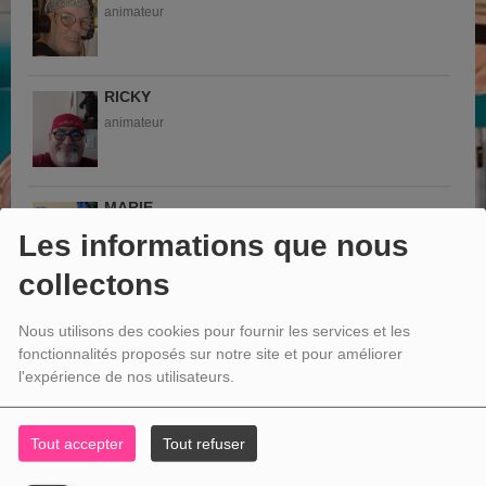
animateur
RICKY
animateur
MARIE
animateurs
Les informations que nous
collectons
CHAPY
Nous utilisons des cookies pour fournir les services et les
animateur
fonctionnalités proposés sur notre site et pour améliorer
l'expérience de nos utilisateurs.
Tout accepter
Tout refuser
REDIFFUSION