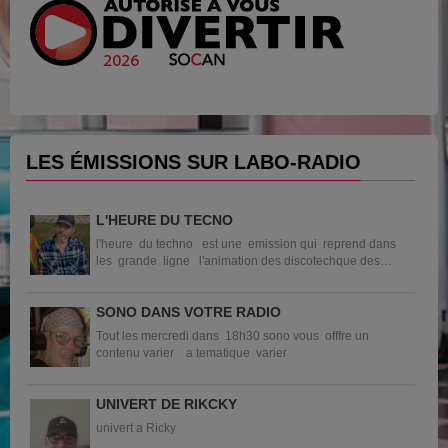
LES ÉMISSIONS SUR LABO-RADIO
L'HEURE DU TECNO
l'heure du techno est une emission qui reprend dans
les grande ligne l'animation des discotechque des
anné 70 80 une ...
SONO DANS VOTRE RADIO
Tout les mercredi dans 18h30 sono vous offfre un
contenu varier a tematique varier
UNIVERT DE RIKCKY
univert a Ricky