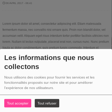
06 AVRIL 2017 - 06:41
Lorem ipsum dolor sit amet, consectetur adipiscing elit. Etiam malesuada
fermentum massa, nec convallis nisi ornare quis. Proin non blandit dolor, vel
accumsan velit. Aliquam eget risus interdum tortor porttitor facilisis ultricies non
lorem. Nullam id lectus vulputate, placerat erat non, cursus nunc. Nunc pretium
ligula ac dolor condimentum, quis pretium turpis commodo. Interdum et
malesuada fames ac ante ipsum primis in faucibus. Sed at suscipit velit.
Les informations que nous
collectons
Nous utilisons des cookies pour fournir les services et les
fonctionnalités proposés sur notre site et pour améliorer
l'expérience de nos utilisateurs.
Tout accepter
Tout refuser