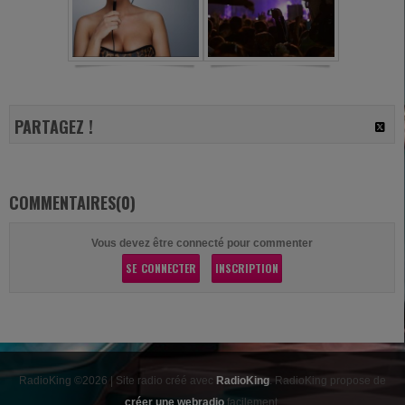
PARTAGEZ !
COMMENTAIRES(0)
Vous devez être connecté pour commenter
SE CONNECTER
INSCRIPTION
RadioKing ©2026 | Site radio créé avec
RadioKing
. RadioKing propose de
créer une webradio
facilement.