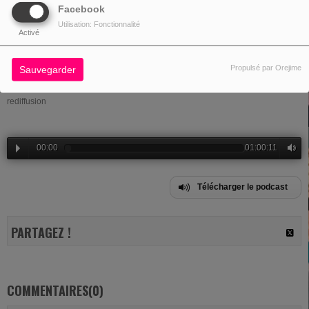
Facebook
Utilisation: Fonctionnalité
Activé
13 MAI 2026 - 22:39 -
609VUES
Propulsé par Orejime
Sauvegarder
rediffusion
00:00
01:00:11
Télécharger le podcast
PARTAGEZ !
COMMENTAIRES(0)