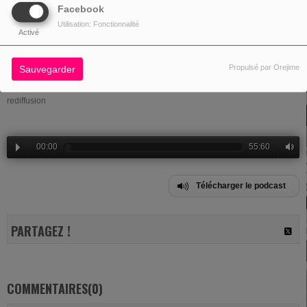
Facebook
Utilisation: Fonctionnalité
Activé
02 MAI 2026 - 15:58 -
626VUES
Propulsé par Orejime
Sauvegarder
rediffusion
00:00
55:60
Télécharger le podcast
PARTAGEZ !
COMMENTAIRES(0)