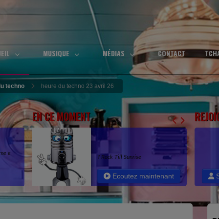
UEIL
MUSIQUE
MÉDIAS
CONTACT
TCH
du techno
heure du techno 23 avril 26
EN CE MOMENT
REJOI
ome e
? Rock Till Sunrise
ejo
Ecoutez maintenant
S