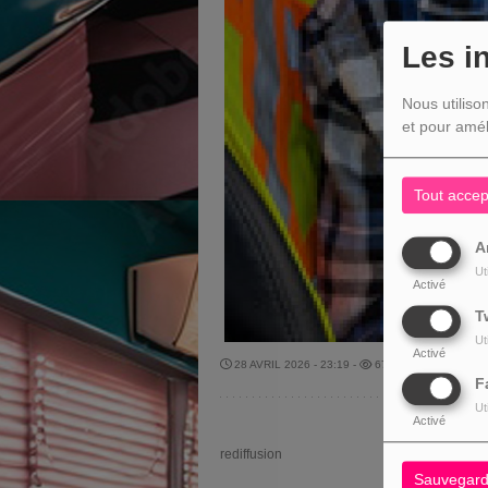
Les i
Nous utiliso
et pour amél
Tout accep
A
Ut
Activé
T
Ut
Activé
28 AVRIL 2026 - 23:19 -
678VUES
F
Ut
Activé
rediffusion
Sauvegard