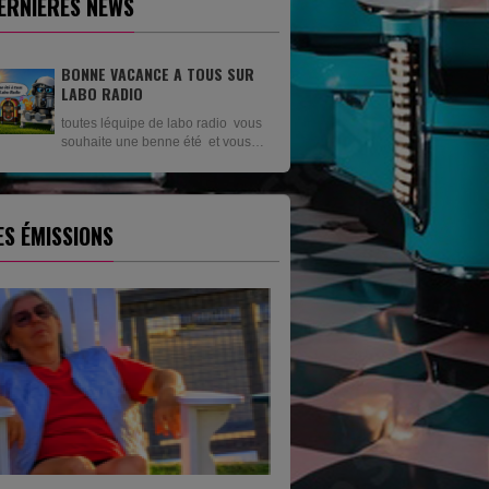
ERNIÈRES NEWS
BONNE VACANCE A TOUS SUR
LABO RADIO
toutes léquipe de labo radio vous
souhaite une benne été et vous
revien en setptenbre
ES ÉMISSIONS