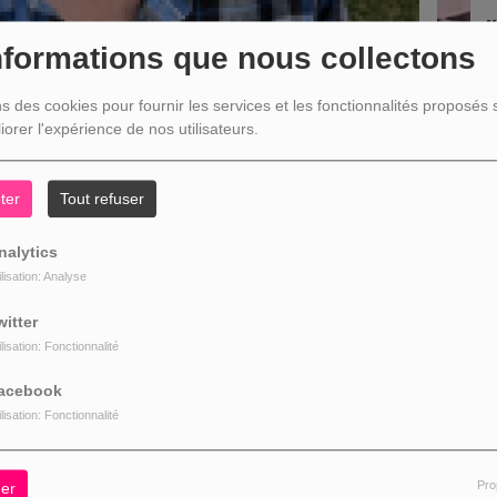
MARIE MÉL
émission a s
nformations que nous collectons
ns des cookies pour fournir les services et les fonctionnalités proposés s
iorer l'expérience de nos utilisateurs.
D
ter
Tout refuser
nalytics
ilisation: Analyse
witter
ilisation: Fonctionnalité
acebook
ilisation: Fonctionnalité
Pro
er