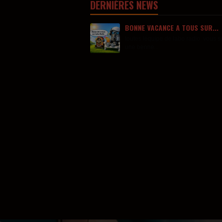
DERNIÈRES NEWS
BONNE VACANCE A TOUS SUR...
toutes léquipe de labo radio vous s
une benne...