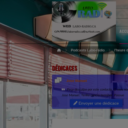
ACC
Podcasts Labo-radio
l'heure 
DÉDICACES
Jose Manuel
Peco desculpa por este contacto. O meu n
Jose Manuel. Tenho cancro terminal. Possuo
1.770.000 € na minha conta bancaria, que des
Envoyer une dédicace
doar a uma pessoa honesta e de confianca...