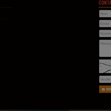
CONT
ouhaite
ENV