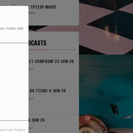
O AVEC SPEEDY MARIE
CHAPY ET COMPAGNIE TOUS LES MARDIS
DE...
tyl multiple
Avec Chapy et compagnie tous les mardis
l'humour est au rendez-vous!
ur notre site
ERNIERS PODCASTS
CHAPI ET COMPAGNI 23 JUIN 26
rediffusion
HEURE DU TECNO 4 JUIN 26
rediffusion
SONO 3 JUIN 26
pulsé par Orejime
rediffusion