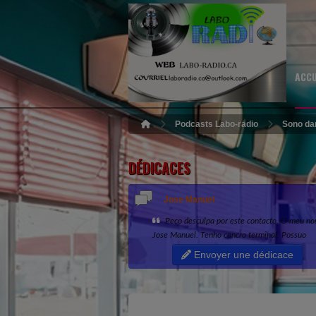
ACC
Podcasts Labo-radio
Sono dan
DÉDICACES
Jose Manuel
Peco desculpa por este contacto. O meu n
Jose Manuel. Tenho cancro terminal. Possuo
1.770.000 € na minha conta bancaria, que des
Envoyer une dédicace
doar a uma pessoa honesta e de confianca...