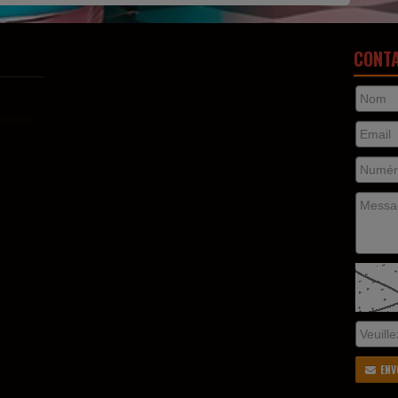
CONT
ouhaite
ENV