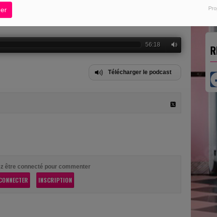
Pro
er
56:18
R
Télécharger le podcast
z être connecté pour commenter
CONNECTER
INSCRIPTION