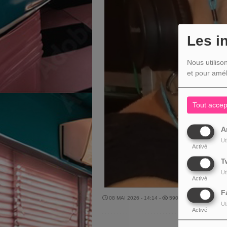
Les i
Nous utiliso
et pour amél
Tout accep
A
Ut
Activé
T
Ut
Activé
F
08 MAI 2026 - 14:14 -
590VUES
Ut
Activé