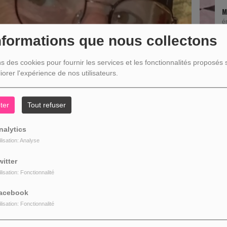
MARIE MÉLO 
émission a styl
nformations que nous collectons
ns des cookies pour fournir les services et les fonctionnalités proposés s
iorer l'expérience de nos utilisateurs.
D
ter
Tout refuser
nalytics
ilisation: Analyse
witter
ilisation: Fonctionnalité
acebook
ilisation: Fonctionnalité