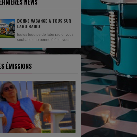
ERNIÈRES NEWS
BONNE VACANCE A TOUS SUR
LABO RADIO
toutes léquipe de labo radio vous
souhaite une benne été et vous
revien en setptenbre
ES ÉMISSIONS