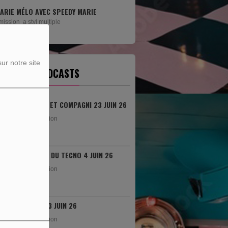
AVEC SPEEDY MARIE
CHAPY ET COMPAGNIE TOUS LES MARDIS
DE...
 multiple
Avec Chapy et compagnie tous les mardis
l'humour est au rendez-vous!
ur notre site
ERNIERS PODCASTS
CHAPI ET COMPAGNI 23 JUIN 26
rediffusion
HEURE DU TECNO 4 JUIN 26
rediffusion
SONO 3 JUIN 26
rediffusion