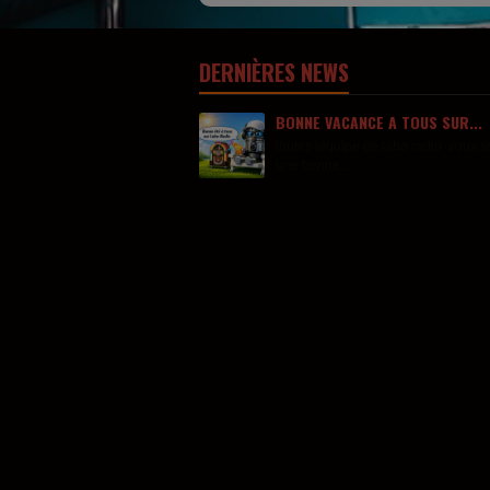
DERNIÈRES NEWS
BONNE VACANCE A TOUS SUR...
toutes léquipe de labo radio vous s
une benne...