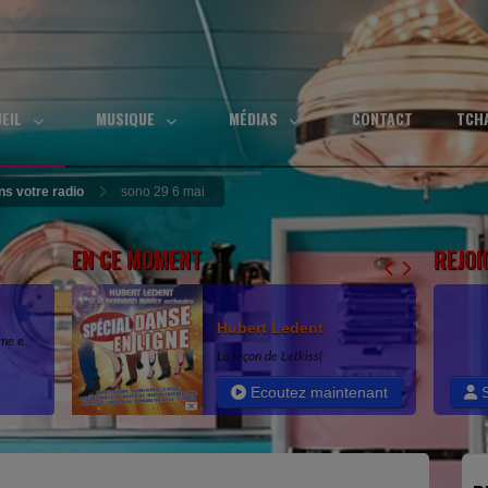
UEIL
MUSIQUE
MÉDIAS
CONTACT
TCH
s votre radio
sono 29 6 mai
EN CE MOMENT
REJOI
Hubert Ledent
ome e
La leçon de Letkiss(
ejo
Ecoutez maintenant
S