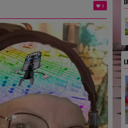
D
0
L