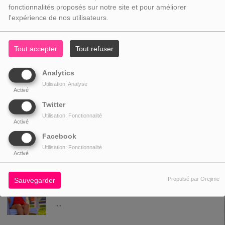
fonctionnalités proposés sur notre site et pour améliorer
l'expérience de nos utilisateurs.
JEUDI, DE 19:00 À 20:00
Tout accepter
Tout refuser
Analytics
Utilisation: Analyse
émission a styl multiple
Activé
Twitter
Utilisation: Fonctionnalité
Activé
Facebook
ANIMATEUR(S) DE L’ÉMISSION
Utilisation: Fonctionnalité
Activé
MARIE
Propulsé par Orejime
Sauvegarder
animateurs
.,,,