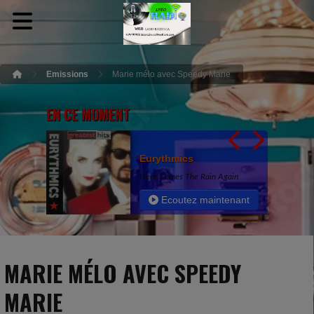
Emissions
Marie mélo avec Speedy Marie
EN CE MOMENT
Eurythmics
Here Comes The Rain Again
Ecoutez maintenant
MARIE MÉLO AVEC SPEEDY
MARIE